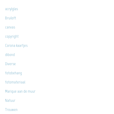
acrylglas
Bruiloft
canvas
copyright
Corona kaartjes
dibond
Diverse
fotobehang
fotomateriaal
Marique aan de muur
Natuur
Trouwen