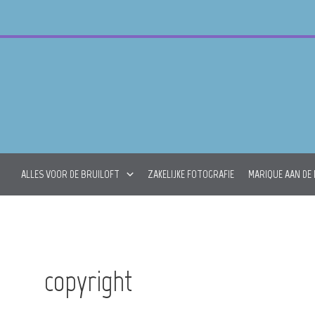
Skip
to
content
ALLES VOOR DE BRUILOFT
ZAKELIJKE FOTOGRAFIE
MARIQUE AAN DE
copyright