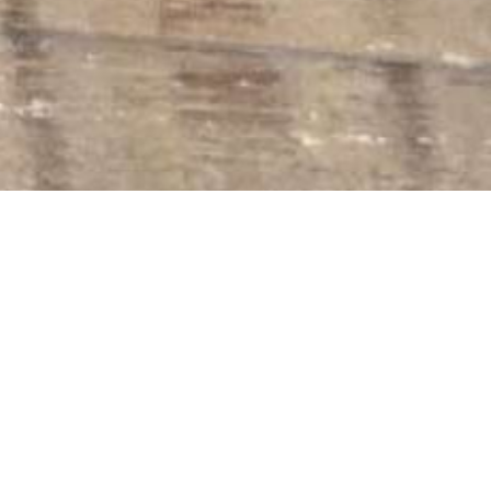
JULLIE FOTO'S VERTELLEN EEN VERHAAL
Jullie bruiloft wordt een spectaculaire dag. En dus wil je die ook voor altijd zo
herinneren. Een mooie bruidsreportage is daarbij onmisbaar.
Kies je voor mij als bruidsfotograaf? Dan mag je rekenen op een fotoreportage
vol sfeer en emotie. De foto's in jullie trouwalbum vertellen uiteindelijk het