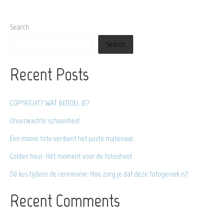
verdient
het
Search
juiste
Search
materiaal.
Recent Posts
COPYRIGHT? WAT BEDOEL JE?
Onverwachte schoonheid
Een mooie foto verdient het juiste materiaal.
Golden hour: Hét moment voor de fotoshoot
Dé kus tijdens de ceremonie: Hoe zorg je dat deze fotogeniek is?
Recent Comments