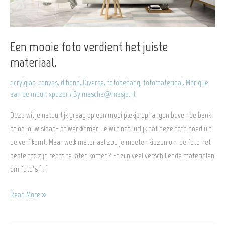
Een mooie foto verdient het juiste
materiaal.
acrylglas
,
canvas
,
dibond
,
Diverse
,
fotobehang
,
fotomateriaal
,
Marique
aan de muur
,
xpozer
/ By
mascha@masjo.nl
Deze wil je natuurlijk graag op een mooi plekje ophangen boven de bank
of op jouw slaap- of werkkamer. Je wilt natuurlijk dat deze foto goed uit
de verf komt. Maar welk materiaal zou je moeten kiezen om de foto het
beste tot zijn recht te laten komen? Er zijn veel verschillende materialen
om foto’s […]
Een
Read More »
mooie
foto