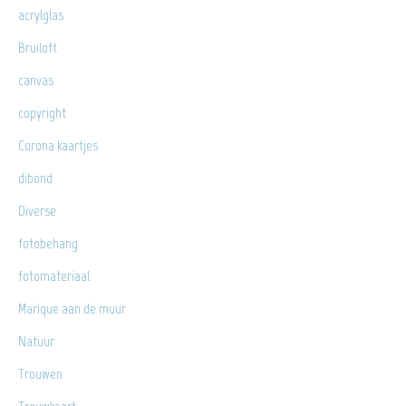
acrylglas
Bruiloft
canvas
copyright
Corona kaartjes
dibond
Diverse
fotobehang
fotomateriaal
Marique aan de muur
Natuur
Trouwen