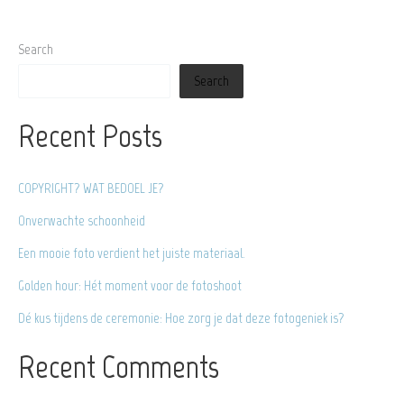
verdient
het
Search
juiste
Search
materiaal.
Recent Posts
COPYRIGHT? WAT BEDOEL JE?
Onverwachte schoonheid
Een mooie foto verdient het juiste materiaal.
Golden hour: Hét moment voor de fotoshoot
Dé kus tijdens de ceremonie: Hoe zorg je dat deze fotogeniek is?
Recent Comments