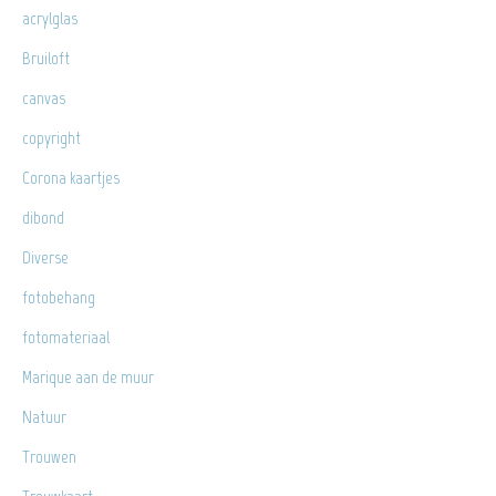
acrylglas
Bruiloft
canvas
copyright
Corona kaartjes
dibond
Diverse
fotobehang
fotomateriaal
Marique aan de muur
Natuur
Trouwen