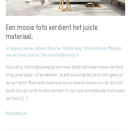
Een mooie foto verdient het juiste
materiaal.
acrylglas
,
canvas
,
dibond
,
Diverse
,
fotobehang
,
fotomateriaal
,
Marique
aan de muur
,
xpozer
/ By
mascha@masjo.nl
Deze wil je natuurlijk graag op een mooi plekje ophangen boven de bank
of op jouw slaap- of werkkamer. Je wilt natuurlijk dat deze foto goed uit
de verf komt. Maar welk materiaal zou je moeten kiezen om de foto het
beste tot zijn recht te laten komen? Er zijn veel verschillende materialen
om foto’s […]
Een
Read More »
mooie
foto