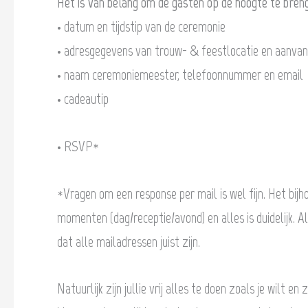
Het is van belang om de gasten op de hoogte te bren
• datum en tijdstip van de ceremonie
• adresgegevens van trouw- & feestlocatie en aanvang
• naam ceremoniemeester, telefoonnummer en email
• cadeautip
• RSVP*
*Vragen om een response per mail is wel fijn. Het bijh
momenten (dag/receptie/avond) en alles is duidelijk. Al
dat alle mailadressen juist zijn.
Natuurlijk zijn jullie vrij alles te doen zoals je wilt e