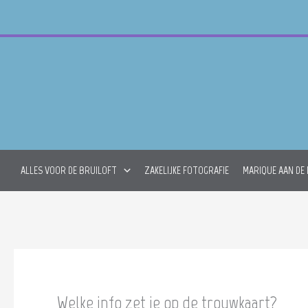
Skip
to
content
ALLES VOOR DE BRUILOFT
ZAKELIJKE FOTOGRAFIE
MARIQUE AAN DE
Welke info zet je op de trouwkaart?